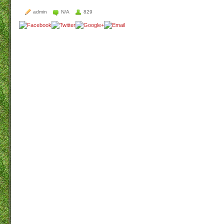
admin
N/A
829