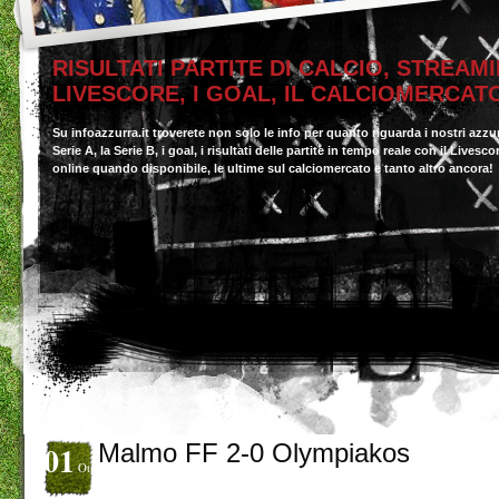
RISULTATI PARTITE DI CALCIO, STREAMI
LIVESCORE, I GOAL, IL CALCIOMERCAT
Su infoazzurra.it troverete non solo le info per quanto riguarda i nostri azzu
Serie A, la Serie B, i goal, i risultati delle partite in tempo reale con il Livesc
online quando disponibile, le ultime sul calciomercato e tanto altro ancora!
01
Malmo FF 2-0 Olympiakos
Ott