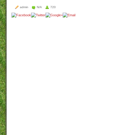
admin
N/A
720