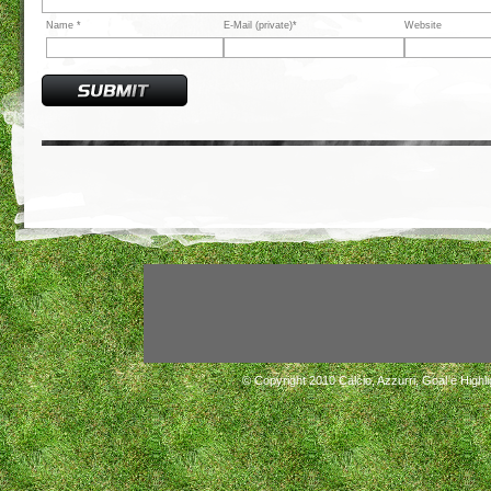
Name *
E-Mail (private)*
Website
© Copyright 2010
Calcio, Azzurri, Goal e Highli