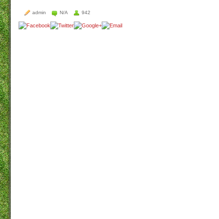
admin
N/A
942