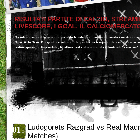
RISULTATI PARTITE DI CALCIO, STREAMI
LIVESCORE, I GOAL, IL CALCIOMERCAT
Su infoazzurra.it troverete non solo le info per quanto riguarda i nostri azzu
Serie A, la Serie B, i goal, i risultati delle partite in tempo reale con il Livesc
online quando disponibile, le ultime sul calciomercato e tanto altro ancora!
01
Ludogorets Razgrad vs Real Madri
Ott
Matches)