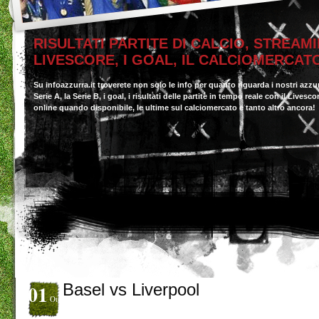
RISULTATI PARTITE DI CALCIO, STREAMI
LIVESCORE, I GOAL, IL CALCIOMERCAT
Su infoazzurra.it troverete non solo le info per quanto riguarda i nostri azzu
Serie A, la Serie B, i goal, i risultati delle partite in tempo reale con il Livesc
online quando disponibile, le ultime sul calciomercato e tanto altro ancora!
01
Basel vs Liverpool
Ott