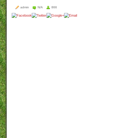
admin
N/A
866