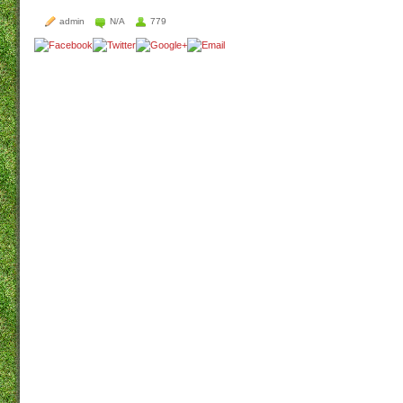
admin
N/A
779