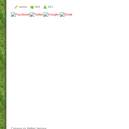
admin
N/A
647
Cesena vs Hellas Verona