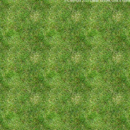
© Copyright 2010
Calcio, Azzurri, Goal e Highli