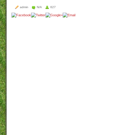
admin
N/A
627